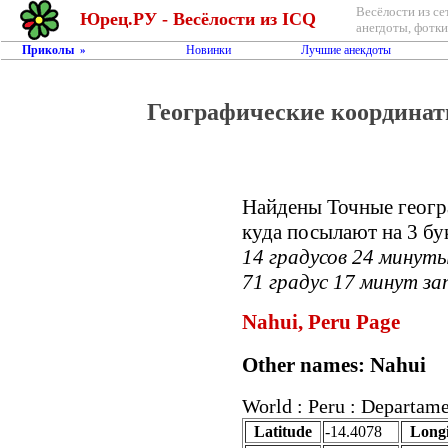
Весёлости из се
Юрец.РУ - Весёлости из ICQ
анегдоты, фотки,
Приколы
Новинки
Лучшие анекдоты
»
Географические координаты
Найдены Точные геогр
куда посылают на 3 бу
14 градусов 24 минут
71 градус 17 минут за
Nahui, Peru Page
Other names: Nahui
World : Peru : Departam
Latitude
-14.4078
Long