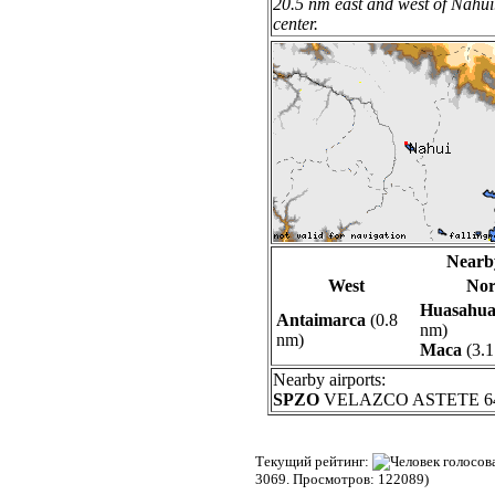
20.5 nm east and west of Nahui
center.
Nearb
West
Nor
Huasahua
Antaimarca
(0.8
nm)
nm)
Maca
(3.1
Nearby airports:
SPZO
VELAZCO ASTETE 64
Текущий рейтинг:
3069
. Просмотров: 122089)