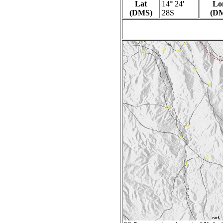
Lat
14° 24'
Lo
(DMS)
28S
(D