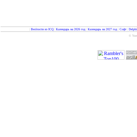
|
Весёлости из ICQ
|
Календарь на 2026 год
|
Календарь на 2027 год
|
Софт
|
Delph
© Yure