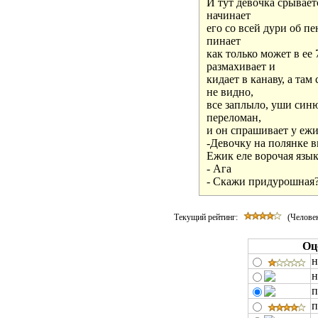
И тут девочка срываетс
начинает 

его со всей дури об пе
пинает 

как только может в ее 
размахивает и 

кидает в канаву, а там
не видно, 

все заплыло, уши синю
переломан, 

и он спрашивает у ежик
-Девочку на полянке в
Ежик еле ворочая языко
- Ага

- Скажи придурошная?!
Текущий рейтинг:
(Человек
Оц
н
н
п
п