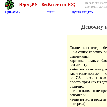
Весёлости из се
Юрец.РУ - Весёлости из ICQ
анегдоты, фотки,
Приколы
Новинки
Лучшие анекдоты
»
Девочку н
Солнечная погодка, беж
... на спине яблочко, о
умиленнпая 

картинка - ежик с ябло
бежит и тут 

выбегает на полянку, а
такая маленька девочка,
лет 7-8, в розовеньком
просто прям как из дет
отлично, 

ничего плохого не пре
девочке и 

начинает ноги нюхать (
интереса).
