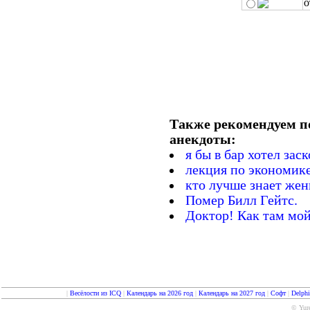
о
Также рекомендуем п
анекдоты:
я бы в бар хотел заск
лекция по экономик
кто лучше знает же
Помер Билл Гейтс.
Доктоp! Как там мо
|
Весёлости из ICQ
|
Календарь на 2026 год
|
Календарь на 2027 год
|
Софт
|
Delph
© Yure