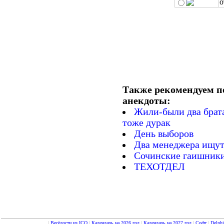
о
Также рекомендуем п
анекдоты:
Жили-были два брат
тоже дурак
День выбоpов
Два менеджера ищут
Сочинские гаишник
ТЕХОТДЕЛ
|
Весёлости из ICQ
|
Календарь на 2026 год
|
Календарь на 2027 год
|
Софт
|
Delph