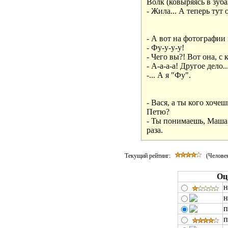
Волк (ковыряясь в зубах
- Жила... А теперь тут о
- А вот на фотографии м
- Фу-у-у-у!

- Чего вы?! Вот она, с к
- А-а-а-а! Другое дело..
-... А я "Фу".

- Вася, а ты кого хочеш
Петю?

- Ты понимаешь, Маша -
раза.
Текущий рейтинг:
(Человек
Оц
н
н
п
п