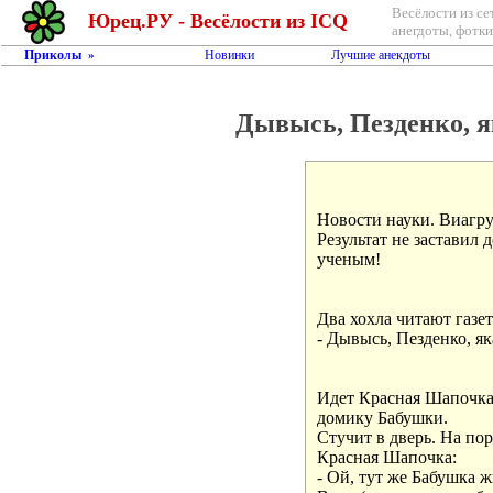
Весёлости из се
Юрец.РУ - Весёлости из ICQ
анегдоты, фотки,
Приколы
Новинки
Лучшие анекдоты
»
Дывысь, Пезденко, я
Новости науки. Виагру
Результат не заставил 
ученым!

Два хохла читают газету
- Дывысь, Пезденко, як
Идет Красная Шапочка 
домику Бабушки.

Стучит в дверь. На по
Красная Шапочка:

- Ой, тут же Бабушка жи