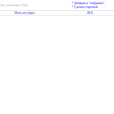
* Добавить в "избранное"
ки, анимация, flash
* Сделать стартовой
Мало кто видел
ВСЕ