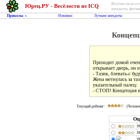
Весёлости из се
Юрец.РУ - Весёлости из ICQ
анегдоты, фотки,
Приколы
Новинки
Лучшие анекдоты
»
Концепц
Приходит домой очень
открывает дверь, он ей
- Тазик, блевать-с буду
Жена метнулась за таз
указательный палец:

- СТОП! Концепция 
Текущий рейтинг:
(Человек
Оц
н
н
п