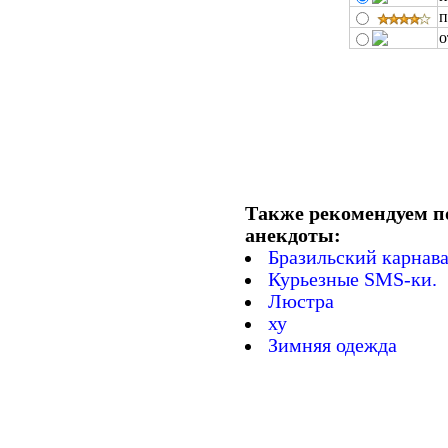
п
о
Также рекомендуем п
анекдоты:
Бразильский карнав
Курьезные SMS-ки.
Люстра
ху
Зимняя одежда