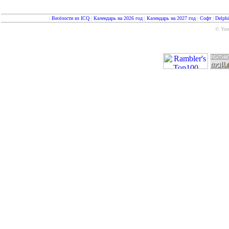
|
Весёлости из ICQ
|
Календарь на 2026 год
|
Календарь на 2027 год
|
Софт
|
Delph
© Yure