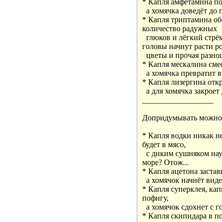
* Капля амфетамина поз
  а хомячка доведёт до 
* Капля триптамина об
количество радужных 

  глюков и лёгкий стрём
головы начнут расти рог
  цветы и прочая разноц
* Капля мескалина смес
  а хомячка превратит 
* Капля лизергина откр
  а для хомячка закроет
__________________ 

Допридумывать можно...
* Капля водки никак не
будет в мясо, 

  с диким сушняком нау
море? Отож...

* Капля ацетона застав
  а хомячок начнёт виде
* Капля суперклея, кап
пофигу, 

  а хомячок сдохнет с го
* Капля скипидара в по