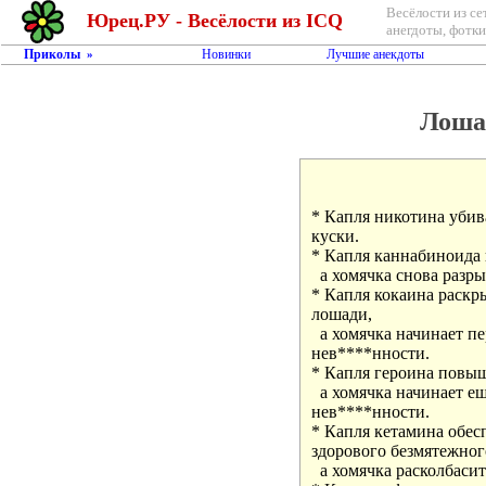
Весёлости из се
Юрец.РУ - Весёлости из ICQ
анегдоты, фотки,
Приколы
Новинки
Лучшие анекдоты
»
Лоша
* Капля никотина убива
куски.

* Капля каннабиноида п
  а хомячка снова разры
* Капля кокаина раскр
лошади, 

  а хомячка начинает пе
нев****нности.

* Капля героина повыш
  а хомячка начинает е
нев****нности.

* Капля кетамина обесп
здорового безмятежного 
  а хомячка расколбасит