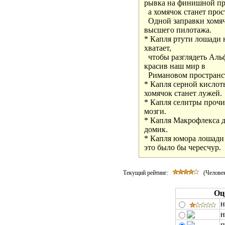
рывка на финишной пря
  а хомячок станет про
  Одной заправки хомяч
высшего пилотажа.

* Капля ртути лошади н
хватает, 

  чтобы разглядеть Альф
красив наш мир в 

  Римановом пространст
* Капля серной кислоты
хомячок станет лужей.

* Капля селитры прочис
мозги.

* Капля Макрофлекса дл
домик.

* Капля юмора лошади б
это было бы чересчур.
Текущий рейтинг:
(Человек
Оц
н
н
п