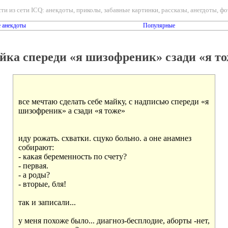
ти из сети ICQ: анекдоты, приколы, забавные картинки, рассказы, анегдоты, фот
 анекдоты
Популярные
ка спереди «я шизофреник» сзади «я т
все мечтаю сделать себе майку, с надписью спереди «я

шизофреник» а сзади «я тоже»

иду рожать. схватки. сцуко больно. а оне анамнез

собирают:

- какая беременность по счету?

- первая.

- а роды?

- вторые, бля!

так и записали...

у меня похоже было... диагноз-бесплодие, аборты -нет,
