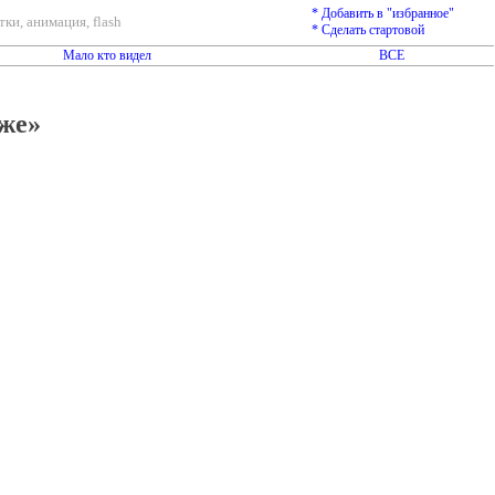
* Добавить в "избранное"
ки, анимация, flash
* Сделать стартовой
Мало кто видел
ВСЕ
оже»