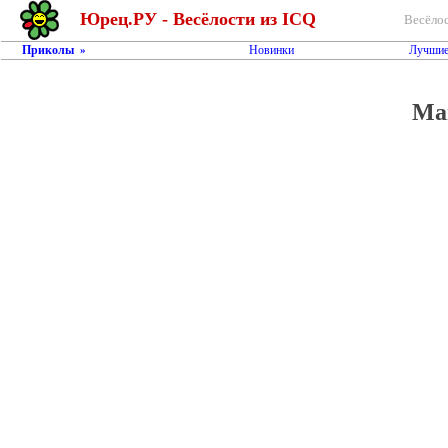
Юрец.РУ - Весёлости из ICQ
Весёлос
Приколы
Новинки
Лучшие
»
Май