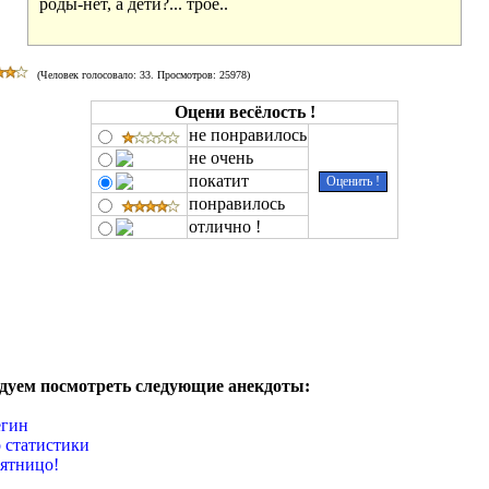
роды-нет, а дети?... трое..

(Человек голосовало:
33
. Просмотров: 25978)
Оцени весёлость !
не понравилось
не очень
покатит
понравилось
отлично !
дуем посмотреть следующие анекдоты:
егин
 статистики
ятницо!