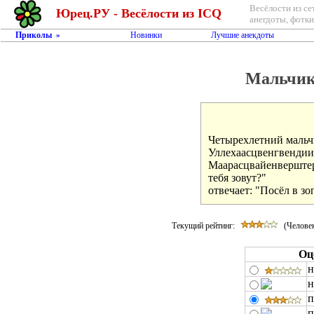
Весёлости из се
Юрец.РУ - Весёлости из ICQ
анегдоты, фотки,
Приколы
Новинки
Лучшие анекдоты
»
Мальчик,
Четырехлетний мальч
Уллехаасцвенгвендии
Маарасцвайенверштер
тебя зовут?"

отвечает: "Посёл в зо
Текущий рейтинг:
(Человек
Оц
н
н
п
п