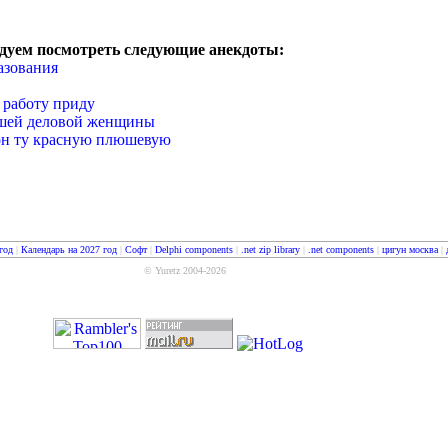
дуем посмотреть следующие анекдоты:
азования
 работу приду
шей деловой женщины
он ту красную плюшевую
год
|
Календарь на 2027 год
|
Софт
|
Delphi components
|
.net zip library
|
.net components
|
цигун москва
|
© Yuretz 2004-2026