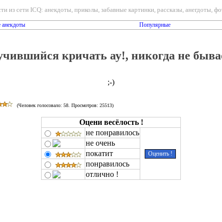
ти из сети ICQ: анекдоты, приколы, забавные картинки, рассказы, анегдоты, фот
 анекдоты
Популярные
учившийся кричать ау!, никогда не быва
;-)
(Человек голосовало:
58
. Просмотров: 25513)
Оцени весёлость !
не понравилось
не очень
покатит
понравилось
отлично !