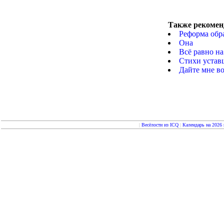
Также рекомен
Реформа обр
Она
Всё равно на
Стихи устав
Дайте мне в
|
Весёлости из ICQ
|
Календарь на 2026 