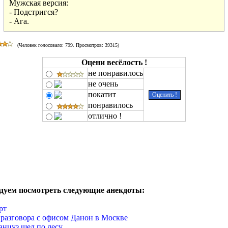
Мужская версия:

- Подстригся?

- Ага.
(Человек голосовало:
799
. Просмотров: 39315)
Оцени весёлость !
не понравилось
не очень
покатит
понравилось
отлично !
дуем посмотреть следующие анекдоты:
рт
 разговора с офисом Данон в Москве
цуз шел по лесу...