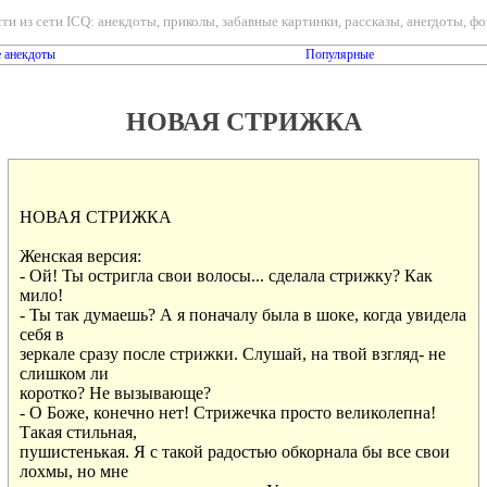
ти из сети ICQ: анекдоты, приколы, забавные картинки, рассказы, анегдоты, фот
 анекдоты
Популярные
НОВАЯ СТРИЖКА
НОВАЯ СТРИЖКА

Женская версия:

- Ой! Ты остригла свои волосы... сделала стрижку? Как

мило!

- Ты так думаешь? А я поначалу была в шоке, когда увидела

себя в

зеркале сразу после стрижки. Слушай, на твой взгляд- не

слишком ли

коротко? Не вызывающе?

- О Боже, конечно нет! Стрижечка просто великолепна!

Такая стильная,

пушистенькая. Я с такой радостью обкорнала бы все свои

лохмы, но мне
