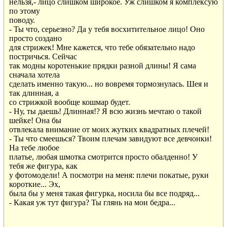
нельзя,- лицо слишком широкое. Уж слишком я комплексую

по этому

поводу.

- Ты что, серьезно? Да у тебя восхитительное лицо! Оно

просто создано

для стрижек! Мне кажется, что тебе обязательно надо

постричься. Сейчас

так модны коротенькие прядки разной длины! Я сама

сначала хотела

сделать именно такую... но вовремя тормознулась. Шея и

так длинная, а

со стрижкой вообще кошмар будет.

- Ну, ты даешь! Длинная!? Я всю жизнь мечтаю о такой

шейке! Она бы

отвлекала внимание от моих жутких квадратных плечей!

- Ты что смеешься? Твоим плечам завидуют все девчонки!

На тебе любое

платье, любая шмотка смотрится просто обалденно! У

тебя же фигура, как

у фотомодели! А посмотри на меня: плечи покатые, руки

короткие... Эх,

была бы у меня такая фигурка, носила бы все подряд...

- Какая уж тут фигура? Ты глянь на мои бедра...
