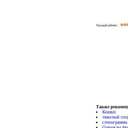
Текущий рейтинг:
Также рекомен
Кошки
тяжелый спо
стенограмма
Однажды фран