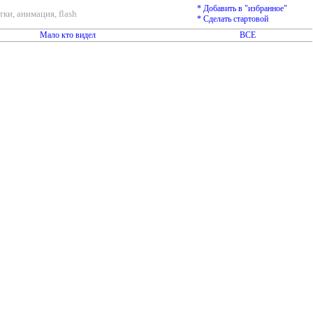
* Добавить в "избранное"
ки, анимация, flash
* Сделать стартовой
Мало кто видел
ВСЕ