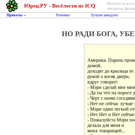
Весёлости из се
Юрец.РУ - Весёлости из ICQ
анегдоты, фотки,
Приколы
Новинки
Лучшие анекдоты
»
НО РАДИ БОГА, УБ
Америка. Парень пров
домой, 

доходят до крыльца ее
рукой о косяк двери, 

вдруг говорит:

- Мэри сделай мне мине
- Да ты что на пороге 
- Черт с ними соседями
- Нет не сейчас лучше з
- Мэри один легкий отсо
- Нет Нет и Нет сейчас н
- Пожалуйста Мэри пос
делала для меня и 

моих товарищей... 
