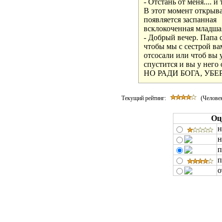
- Отстань от меня.... и т.
В этот момент открывае
появляется заспанная

всклокоченная младшая
- Добрый вечер. Папа с
чтобы мы с сестрой вам
отсосали или чтоб вы у
спустится и вы у него о
НО РАДИ БОГА, УБ
Текущий рейтинг:
(Человек
Оц
н
н
п
п
о