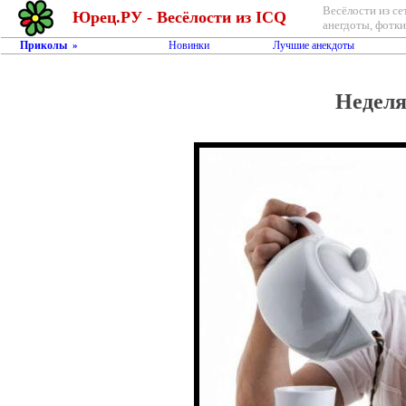
Весёлости из се
Юрец.РУ - Весёлости из ICQ
анегдоты, фотки,
Приколы
Новинки
Лучшие анекдоты
»
Неделя