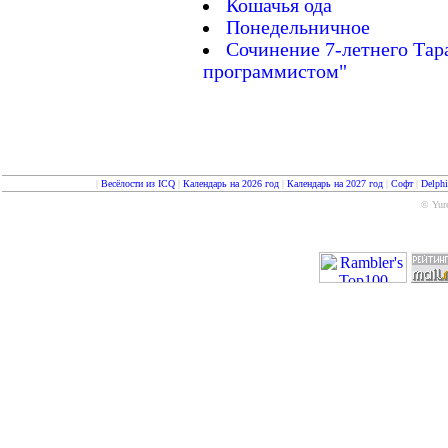
Кошачья ода
Понедельничное
Cочинение 7-летнего Тара
программистом"
|
Весёлости из ICQ
|
Календарь на 2026 год
|
Календарь на 2027 год
|
Софт
|
Delph
© Yure