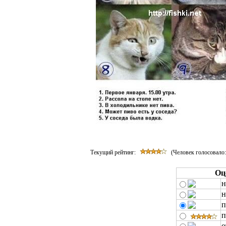
Текущий рейтинг:
(Человек голосовало
Оц
н
н
п
п
о