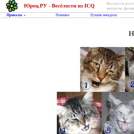
Весёлости из се
Юрец.РУ - Весёлости из ICQ
анегдоты, фотки,
Приколы
Новинки
Лучшие анекдоты
»
Н