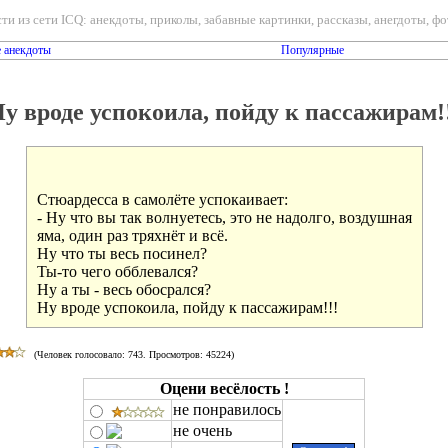
ти из сети ICQ: анекдоты, приколы, забавные картинки, рассказы, анегдоты, фот
 анекдоты
Популярные
у вроде успокоила, пойду к пассажирам!
Cтюардесса в самолёте успокаивает:

- Ну что вы так волнуетесь, это не надолго, воздушная

яма, один раз тряхнёт и всё. 

Ну что ты весь посинел? 

Ты-то чего обблевался?

Ну а ты - весь обосрался?

(Человек голосовало:
743
. Просмотров: 45224)
Оцени весёлость !
не понравилось
не очень