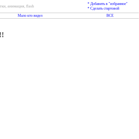
* Добавить в "избранное"
ки, анимация, flash
* Сделать стартовой
Мало кто видел
ВСЕ
!!