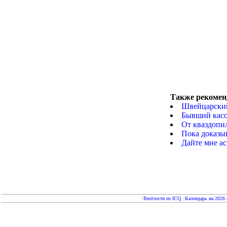
Также рекомен
Швейцарски
Бывший касс
От кваздопи
Пока доказыв
Дайте мне ас
|
Весёлости из ICQ
|
Календарь на 2026 