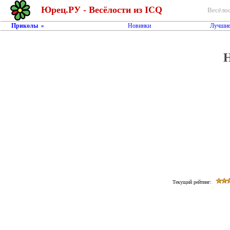
Юрец.РУ - Весёлости из ICQ
Весёлос
Приколы
Новинки
Лучшие
»
Н
Текущий рейтинг: