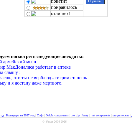
покатит
понравилось
отлично !
дуем посмотреть следующие анекдоты:
й армейский мыш
ир МакДоналдса работает в аптеке
ла слышу !
аешь, что ты не верблюд - тигром станешь
ьку и я достану даже мертвого.
год
|
Календарь на 2027 год
|
Софт
|
Delphi components
|
.net zip library
|
.net components
|
цигун москва
|
© Yuretz 2004-2026