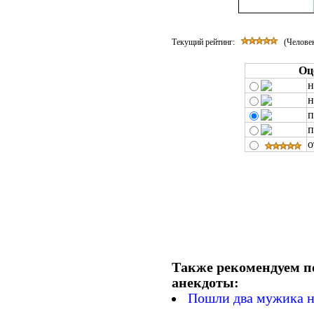
Текущий рейтинг:
(Человек
Оц
н
н
п
п
о
Также рекомендуем п
анекдоты:
Пошли два мужика н