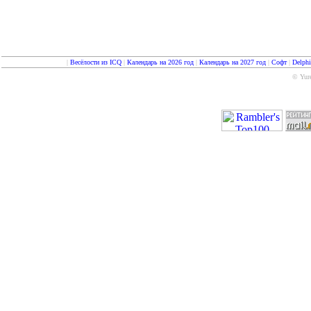
|
Весёлости из ICQ
|
Календарь на 2026 год
|
Календарь на 2027 год
|
Софт
|
Delph
© Yure