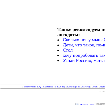
Также рекомендуем п
анекдоты:
Сколько ног у мыше
Дети, что такое, по-
Стол
хочу попробовать та
Узнай Россию, мать т
|
Весёлости из ICQ
|
Календарь на 2026 год
|
Календарь на 2027 год
|
Софт
|
Delph
© Yure