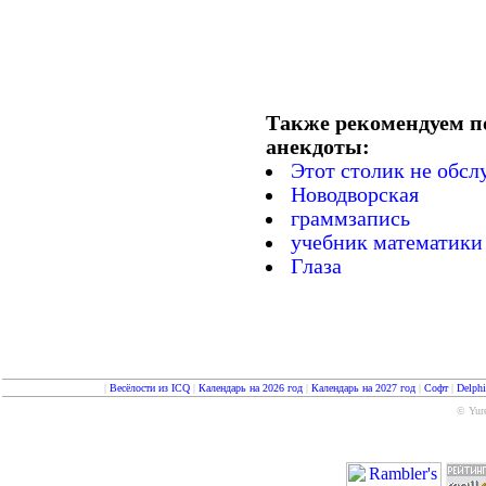
Также рекомендуем п
анекдоты:
Этот столик не обсл
Новодворская
граммзапись
учебник математики
Глаза
|
Весёлости из ICQ
|
Календарь на 2026 год
|
Календарь на 2027 год
|
Софт
|
Delph
© Yure