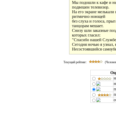
Текущий рейтинг:
(Человек
Оц
н
н
п
п
о