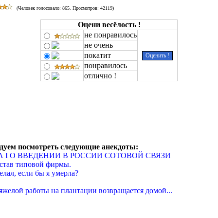
(Человек голосовало:
865
. Просмотров: 42119)
Оцени весёлость !
не понравилось
не очень
покатит
понравилось
отлично !
дуем посмотреть следующие анекдоты:
А I О ВВЕДЕНИИ В РОССИИ СОТОВОЙ СВЯЗИ
став типовой фирмы.
елал, если бы я умерла?
яжелой работы на плантации возвращается домой...