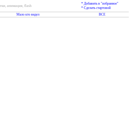
* Добавить в "избранное"
ки, анимация, flash
* Сделать стартовой
Мало кто видел
ВСЕ