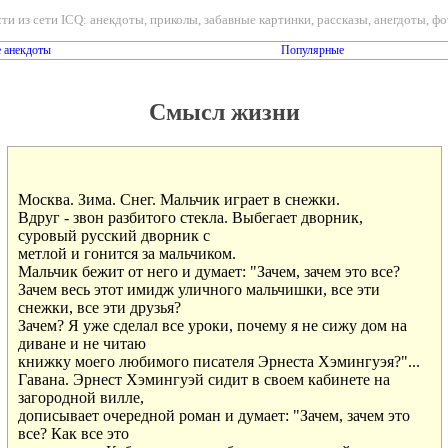
ти из сети ICQ: анекдоты, приколы, забавные картинки, рассказы, анегдоты, фот
 анекдоты
Популярные
Смысл жизни
Москва. Зима. Снег. Мальчик играет в снежки.

Вдруг - звон разбитого стекла. Выбегает дворник,

суровый русский дворник с

метлой и гонится за мальчиком.

Мальчик бежит от него и думает: "Зачем, зачем это все?

Зачем весь этот имидж уличного мальчишки, все эти

снежки, все эти друзья?

Зачем? Я уже сделал все уроки, почему я не сижу дом на

диване и не читаю

книжку моего любимого писателя Эрнеста Хэмингуэя?"...

Гавана. Эрнест Хэмингуэй сидит в своем кабинете на

загородной вилле,

дописывает очередной роман и думает: "Зачем, зачем это

все? Как все это
