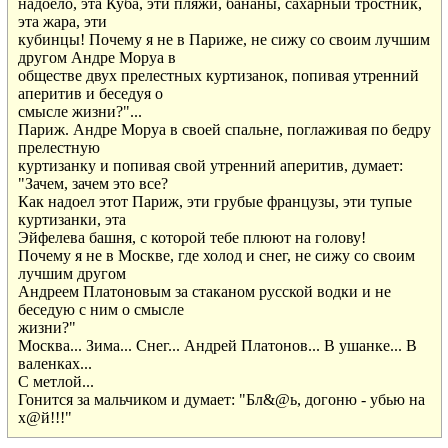
надоело, эта Куба, эти пляжи, бананы, сахарный тростник,

эта жара, эти

кубинцы! Почему я не в Париже, не сижу со своим лучшим

другом Андре Моруа в

обществе двух прелестных куртизанок, попивая утренний

аперитив и беседуя о

смысле жизни?"...

Париж. Андре Моруа в своей спальне, поглаживая по бедру

прелестную

куртизанку и попивая свой утренний аперитив, думает:

"Зачем, зачем это все?

Как надоел этот Париж, эти грубые французы, эти тупые

куртизанки, эта

Эйфелева башня, с которой тебе плюют на голову!

Почему я не в Москве, где холод и снег, не сижу со своим

лучшим другом

Андреем Платоновым за стаканом русской водки и не

беседую с ним о смысле

жизни?"

Москва... Зима... Снег... Андрей Платонов... В ушанке... В

валенках...

С метлой...

Гонится за мальчиком и думает: "Бл&@ь, догоню - убью на

х@й!!!"