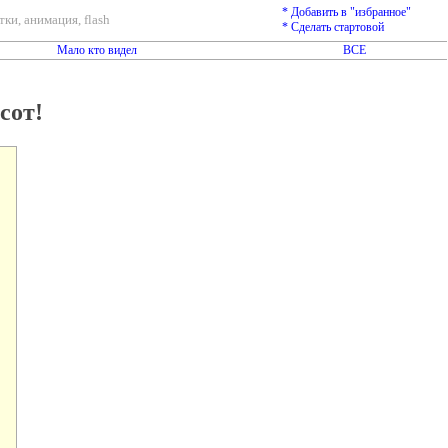
* Добавить в "избранное"
ки, анимация, flash
* Сделать стартовой
Мало кто видел
ВСЕ
сот!