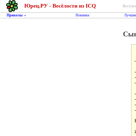
Юрец.РУ - Весёлости из ICQ
Весёлос
Приколы
Новинки
Лучшие
»
Сын
- Сын родился! Три двести! Отдам за две пятьсот!
 
- Ты видел сон про обезьянок и бегемота?
- Нет, не видел:
- Посмотри, классный!
 
- Ты не одолжишь мне просто