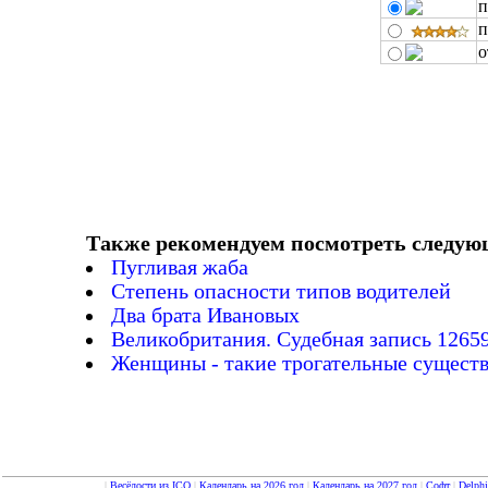
п
п
о
Также рекомендуем посмотреть следую
Пугливая жаба
Степень опасности типов водителей
Два брата Ивановых
Великобpитания. Судебная запись 12659
Женщины - такие трогательные существа
|
Весёлости из ICQ
|
Календарь на 2026 год
|
Календарь на 2027 год
|
Софт
|
Delph