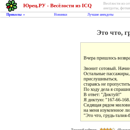
Весёлости из се
Юрец.РУ - Весёлости из ICQ
анегдоты, фотки,
Приколы
Новинки
Лучшие анекдоты
»
Это что, г
Вчера пришлось возвра
Звонит сотовый. Начин
Остальные пассажиры, 
прислушиваться, 

стараясь не пропустить
По ходу дела я спраши
В ответ: "Диктуй!"

Я диктую: "167-66-168."
Сидящая рядом милови
на меня изумленное ли
Текущий рейтинг:
(Человек