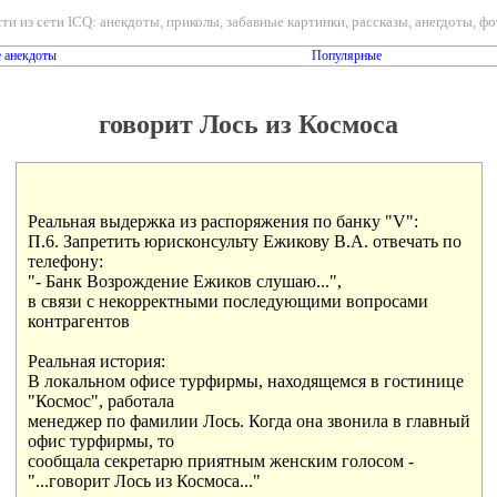
ти из сети ICQ: анекдоты, приколы, забавные картинки, рассказы, анегдоты, фот
 анекдоты
Популярные
говорит Лось из Космоса
Реальная выдержка из распоряжения по банку "V":

П.6. Запретить юрисконсульту Ежикову В.А. отвечать по

телефону:

"- Банк Возрождение Ежиков слушаю...",

в связи с некорректными последующими вопросами

контрагентов

Реальная история:

В локальном офисе турфирмы, находящемся в гостинице

"Космос", работала

менеджер по фамилии Лось. Когда она звонила в главный

офис турфирмы, то

сообщала секретарю приятным женским голосом -

"...говорит Лось из Космоса..."
