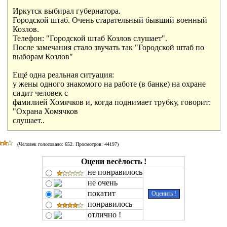
Иркутск выбирал губернатора.

Городской штаб. Очень старательный бывший военный

Козлов.

Телефон: "Городской штаб Козлов слушает".

После замечания стало звучать так "Городской штаб по

выборам Козлов"

Ещё одна реальная ситуация:

у жены одного знакомого на работе (в банке) на охране

сидит человек с

фамилией Хомячков и, когда поднимает трубку, говорит:

"Охрана Хомячков

слушает..
(Человек голосовало:
652
. Просмотров: 44197)
Оцени весёлость !
не понравилось
не очень
покатит
понравилось
отлично !