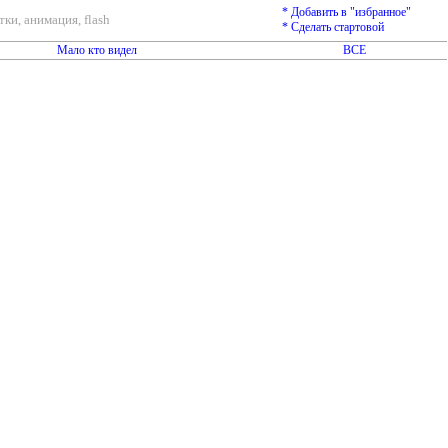
* Добавить в "избранное"
ки, анимация, flash
* Сделать стартовой
Мало кто видел
ВСЕ