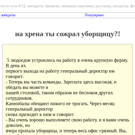
ти из сети ICQ: анекдоты, приколы, забавные картинки, рассказы, анегдоты, фот
 анекдоты
Популярные
на хрена ты сожрал уборщицу?!
 5 людоедов устроились на работу в очень крупную фирму.

В день их

первого выхода на работу генеральный директор им

говорит:

- Теперь вы часть команды. Зарплата здесь высокая, и

обедать вы можете в

нашей столовой, таким образом не беспокоя других

сотрудников.

Каннибалы обещают никого не трогать. Через месяц

генеральный директор

снова приходит к ним и говорит:

- Вы очень хорошо выполняете свою работу, и я вами очень

доволен, но

вчера пропала уборщица, и теперь весь офис грязный. Вы,
