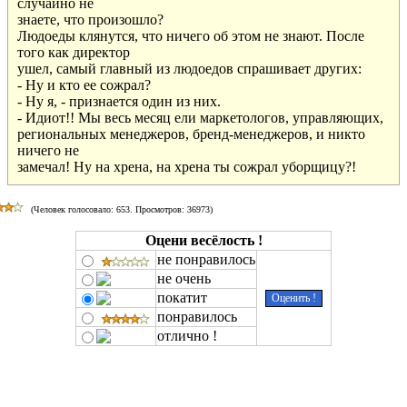
случайно не

знаете, что произошло?

Людоеды клянутся, что ничего об этом не знают. После

того как директор

ушел, самый главный из людоедов спрашивает других:

- Ну и кто ее сожрал?

- Ну я, - признается один из них.

- Идиот!! Мы весь месяц ели маркетологов, управляющих,

региональных менеджеров, бренд-менеджеров, и никто

ничего не

замечал! Ну на хрена, на хрена ты сожрал уборщицу?!
(Человек голосовало:
653
. Просмотров: 36973)
Оцени весёлость !
не понравилось
не очень
покатит
понравилось
отлично !