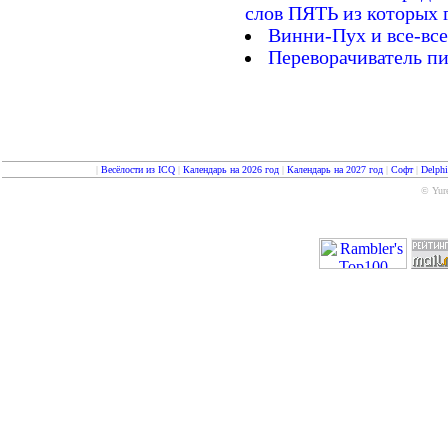
слов ПЯТЬ из которых 
Винни-Пух и все-все
Переворачиватель п
|
Весёлости из ICQ
|
Календарь на 2026 год
|
Календарь на 2027 год
|
Софт
|
Delph
© Yure