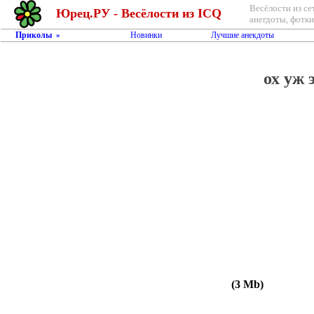
Весёлости из се
Юрец.РУ - Весёлости из ICQ
анегдоты, фотки,
Приколы
Новинки
Лучшие анекдоты
»
ох уж 
(3 Mb)