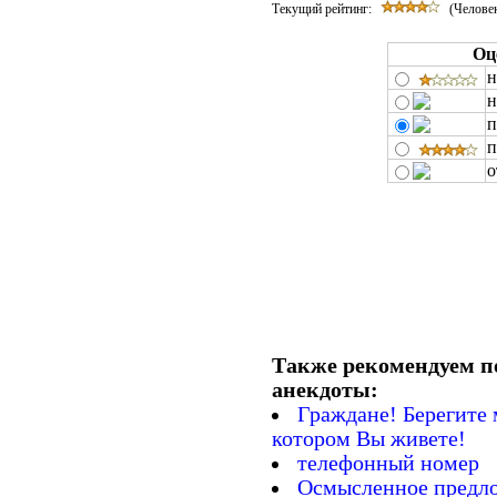
Текущий рейтинг:
(Человек
Оц
н
н
п
п
о
Также рекомендуем п
анекдоты:
Граждане! Берегите 
котором Вы живете!
телефонный номер
Осмысленное предло