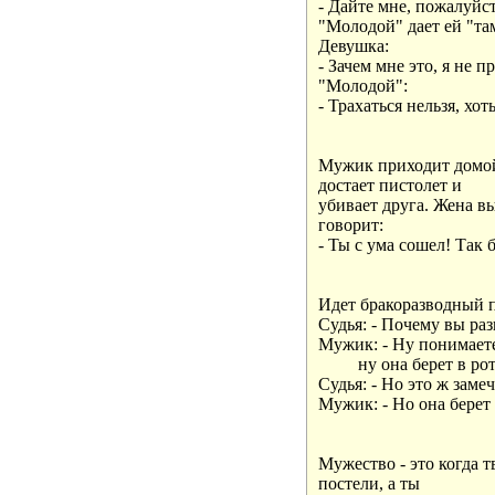
- Дайте мне, пожалуйста
"Молодой" дает ей "там
Девушка:

- Зачем мне это, я не пр
"Молодой":

- Трахаться нельзя, хоть
Мужик приходит домой 
достает пистолет и

убивает друга. Жена вы
говорит:

- Ты с ума сошел! Так б
Идет бpакоpазводный п
Судья: - Почему вы pаз
Мужик: - Hу понимаете,
         ну она беpет в pот!
Судья: - Hо это ж замеч
Мужик: - Hо она беpет вил
Мужество - это когда тв
постели, а ты
