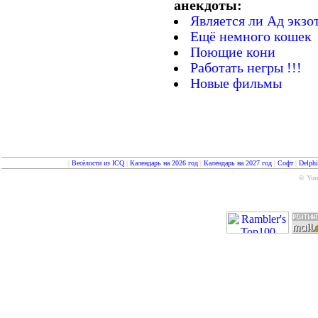
анекдоты:
Является ли Ад экз
Ещё немного кошек
Поющие кони
Работать негры !!!
Новые фильмы
|
Весёлости из ICQ
|
Календарь на 2026 год
|
Календарь на 2027 год
|
Софт
|
Delph
© Yure