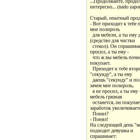
...Продолжайте, продолж
интересно... (nado zapomn
Старый, опытный прода
- Вот приходит к тебе 
мне полироль

  для мебели, а ты ему
(средство для чистки

  стекол). Он спрашивае
просил, а ты ему -

  что ж вы мебель почис
покупает.

  Приходит к тебе втор
"секунду", а ты ему

  даешь "секунду" и по
зачем мне полироль,

  я не просил, а ты ему
мебель грязная

  останется, он покупае
заработок увеличиваетс
  Понял?

- Понял!

На следующий день "мо
подходит девушка и

спрашивает:
