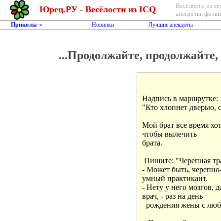
Весёлости из се
Юрец.РУ - Весёлости из ICQ
анегдоты, фотки,
Приколы
Новинки
Лучшие анекдоты
»
...Продолжайте, продолжайте, 
Надпись в маршрутке:

"Кто хлопнет дверью, с
Мой брат все время хот
чтобы вылечить

брата.

 Пишите: "Черепная тра
- Может быть, черепно-
умный практикант.

- Нету у него мозгов, д
врач, - раз на день

  рождения жены с люб