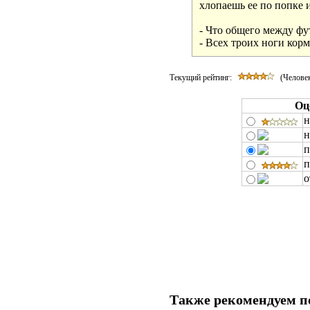
хлопаешь ее по попке 
- Что общего между фу
Текущий рейтинг:
(Человек
Оц
н
н
п
п
о
Также рекомендуем п