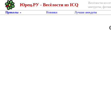
Весёлости из се
Юрец.РУ - Весёлости из ICQ
анегдоты, фотки,
Приколы
Новинки
Лучшие анекдоты
»