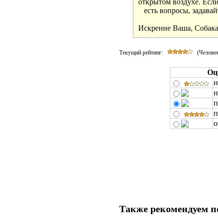
открытом воздухе. Если 
   есть вопросы, задавайт
Искренне Ваша, Собака
Текущий рейтинг:
(Человек
Оц
н
н
п
п
о
Также рекомендуем п