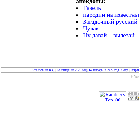
анекдоты:
Газель
пародии на известн
Загадочный русский
Чувак
Ну давай... вылезай.
|
Весёлости из ICQ
|
Календарь на 2026 год
|
Календарь на 2027 год
|
Софт
|
Delph
© Yure