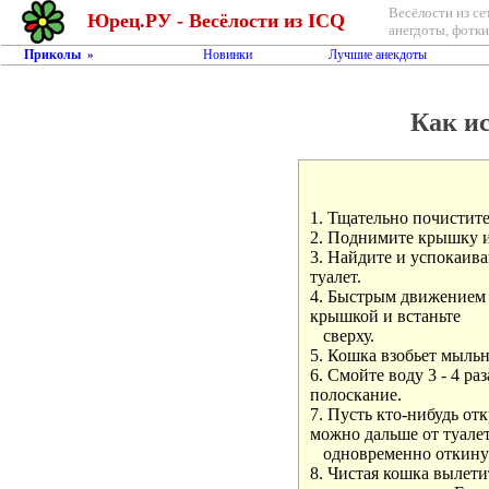
Весёлости из се
Юрец.РУ - Весёлости из ICQ
анегдоты, фотки,
Приколы
Новинки
Лучшие анекдоты
»
Как и
1. Тщательно почистите 
2. Поднимите крышку и
3. Найдите и успокаивай
туалет.

4. Быстрым движением п
крышкой и встаньте

   сверху.

5. Кошка взобьет мыльн
6. Смойте воду 3 - 4 ра
полоскание.

7. Пусть кто-нибудь отк
можно дальше от туалета
   одновременно откину
8. Чистая кошка вылетит