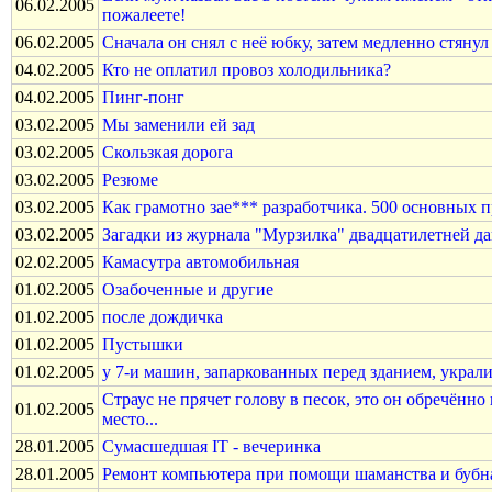
06.02.2005
пожалеете!
06.02.2005
Сначала он снял с неё юбку, затем медленно стянул 
04.02.2005
Кто не оплатил провоз холодильника?
04.02.2005
Пинг-понг
03.02.2005
Мы заменили ей зад
03.02.2005
Скользкая дорога
03.02.2005
Резюме
03.02.2005
Как грамотно зае*** разработчика. 500 основных 
03.02.2005
Загадки из журнала "Мурзилка" двадцатилетней д
02.02.2005
Камасутра автомобильная
01.02.2005
Озабоченные и другие
01.02.2005
после дождичка
01.02.2005
Пустышки
01.02.2005
у 7-и машин, запаркованных перед зданием, украл
Страус не прячет голову в песок, это он обречённо
01.02.2005
место...
28.01.2005
Сумасшедшая IT - вечеринка
28.01.2005
Ремонт компьютера при помощи шаманства и бубн