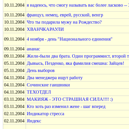
10.11.2004
я надеюсь, что смогу называть вас более ласково --
10.11.2004
француз, немец, еврей, русский, венгр
10.11.2004
Что ты подарила мужу на Рождество?
10.11.2004
ХВАНЧКАРАУЛИ
09.11.2004
4 ноября - день "Национального единения"
09.11.2004
ананас
09.11.2004
Жили-были два брата. Один программист, второй 
05.11.2004
Дывысь, Пезденко, яка фамилия смешна: Зайцев!
05.11.2004
День выбоpов
04.11.2004
Два менеджера ищут работу
04.11.2004
Сочинские гаишники
04.11.2004
ТЕХОТДЕЛ
03.11.2004
МАКИЯЖ - ЭТО СТРАШНАЯ СИЛА!!!! :)
03.11.2004
Кто хоть раз изменил жене - шаг вперед
02.11.2004
Индикатор стресса
02.11.2004
Яндекс