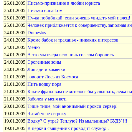
26.01.2005
Письмо-признание в любви юриста
25.01.2005
Письмо e-mail-ом
25.01.2005
Ну-ка побибикай, если хочешь увидеть мой палец!
25.01.2005
Человек приближается к совершенству, заполняя ан
24.01.2005
Domestos
24.01.2005
Кроме бабок и траханья - никаких интересов
24.01.2005
Меню
24.01.2005
А это мы вчера всю ночь со злом боролись...
24.01.2005
Эрогенные зоны
24.01.2005
Лошади и хомячки
21.01.2005
говорит Лось из Космоса
21.01.2005
Пить водку пора
21.01.2005
Какие фразы вам не хотелось бы услышать, лежа н
21.01.2005
Заболел у меня кот...
20.01.2005
Тише-тише, мой анонимный прокси-сервер!
19.01.2005
Читай через строку
19.01.2005
Водку? С утра? Теплую? Из мыльницы? БУДУ !!!
19.01.2005
В церкви священник проводит службу...