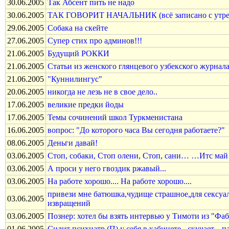
30.06.2005
Так Абсент пить не надо
30.06.2005
ТАК ГОВОРИТ НАЧАЛЬНИК (всё записано с утре
29.06.2005
Собака на скейте
27.06.2005
Супер стих про админов!!!
21.06.2005
Будущий РОККИ
21.06.2005
Статьи из женского глянцевого узбекского журнал
21.06.2005
"Куннилингус"
20.06.2005
никогда не лезь не в свое дело..
17.06.2005
великие предки йоды
17.06.2005
Темы сочинений школ Туркменистана
16.06.2005
вопрос: "До которого часа Вы сегодня работаете?"
08.06.2005
Деньги давай!
03.06.2005
Стоп, собаки, Стоп олени, Стоп, сани… …Итс май
03.06.2005
А проси y него гвоздик ржавый...
03.06.2005
На работе хорошо.... На работе хорошо....
привези мне батюшка,чудище страшное,для сексуа
03.06.2005
извращений
03.06.2005
Познер: хотел бы взять интервью у Тимоти из "Фаб
01.06.2005
Сидит психиатр (П) у себя в кабинете - скучает... 