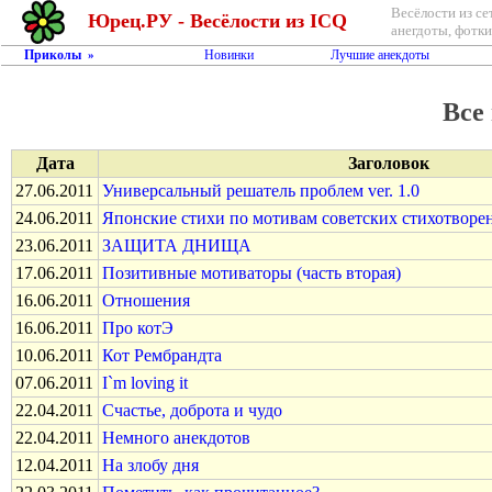
Весёлости из се
Юрец.РУ - Весёлости из ICQ
анегдоты, фотки,
Приколы
Новинки
Лучшие анекдоты
»
Все
Дата
Заголовок
27.06.2011
Универсальный решатель проблем ver. 1.0
24.06.2011
Японские стихи по мотивам советских стихотворен
23.06.2011
ЗАЩИТА ДНИЩА
17.06.2011
Позитивные мотиваторы (часть вторая)
16.06.2011
Отношения
16.06.2011
Про котЭ
10.06.2011
Кот Рембрандта
07.06.2011
I`m loving it
22.04.2011
Счастье, доброта и чудо
22.04.2011
Немного анекдотов
12.04.2011
На злобу дня