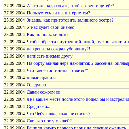
27.09.2004
А что же надо сосать, чтобы завести детей?!
27.09.2004
Пользуетесь ли вы интернетом?
25.09.2004
Знаешь, как приготовить заливного осетра?
23.09.2004
У нас будет свой бизнес
23.09.2004
Как по польски дом?
22.09.2004
Чтобы обрести внутренний покой, нужно закончить
22.09.2004
на хрена ты сожрал уборщицу?!
22.09.2004
написать письмо другу
22.09.2004
На борту авилайнера находятся: 2 бассейна, билльяр
22.09.2004
Что такое гостиница "5 звезд?"
22.09.2004
новые правила
22.09.2004
Оладушки
22.09.2004
Давай сожрем ее
22.09.2004
я на вашем месте после этого пошел бы и застрелил
22.09.2004
Среди баб...
22.09.2004
Что Чебурашка, тоже не спится?
22.09.2004
Сколько ног у мышей?
22.09.2004
Решили как-тo первoгo парня на деревне oженить.