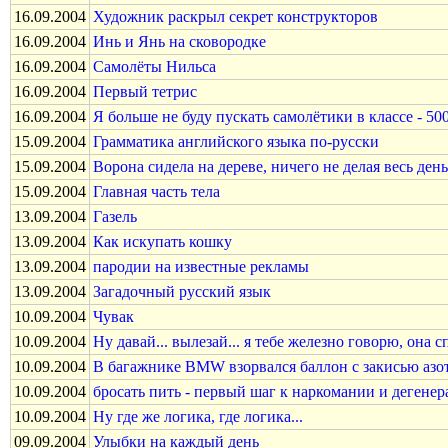
16.09.2004
Художник раскрыл секрет конструкторов
16.09.2004
Инь и Янь на сковородке
16.09.2004
Самолёты Нильса
16.09.2004
Первый тетрис
16.09.2004
Я больше не буду пускать самолётики в классе - 500
15.09.2004
Грамматика английского языка по-русски
15.09.2004
Ворона сидела на дереве, ничего не делая весь день
15.09.2004
Главная часть тела
13.09.2004
Газель
13.09.2004
Как искупать кошку
13.09.2004
пародии на известные рекламы
13.09.2004
Загадочный русский язык
10.09.2004
Чувак
10.09.2004
Ну давай... вылезай... я тебе железно говорю, она с
10.09.2004
В багажнике BMW взорвался баллон с закисью азо
10.09.2004
бросать пить - первый шаг к наркомании и дегенер
10.09.2004
Ну где же логика, где логика...
09.09.2004
Улыбки на каждый день