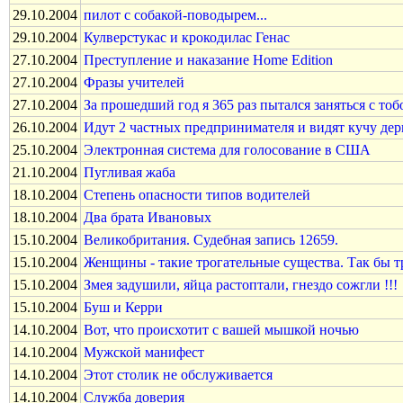
29.10.2004
пилот с собакой-поводырем...
29.10.2004
Кулверстукас и крокодилас Генас
27.10.2004
Преступление и наказание Home Edition
27.10.2004
Фразы учителей
27.10.2004
За прошедший год я 365 раз пытался заняться с тоб
26.10.2004
Идут 2 частных предпринимателя и видят кучу дер
25.10.2004
Электронная система для голосование в США
21.10.2004
Пугливая жаба
18.10.2004
Степень опасности типов водителей
18.10.2004
Два брата Ивановых
15.10.2004
Великобpитания. Судебная запись 12659.
15.10.2004
Женщины - такие трогательные существа. Так бы тр
15.10.2004
Змея задушили, яйца растоптали, гнездо сожгли !!!
15.10.2004
Буш и Керри
14.10.2004
Вот, что происхотит с вашей мышкой ночью
14.10.2004
Мужской манифест
14.10.2004
Этот столик не обслуживается
14.10.2004
Служба доверия