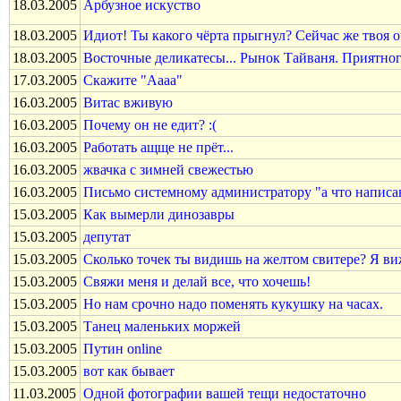
18.03.2005
Арбузное искуство
18.03.2005
Идиот! Ты какого чёрта прыгнул? Сейчас же твоя о
18.03.2005
Восточные деликатесы... Рынок Тайваня. Приятного
17.03.2005
Скажите "Аааа"
16.03.2005
Витас вживую
16.03.2005
Почему он не едит? :(
16.03.2005
Работать ащще не прёт...
16.03.2005
жвачка с зимней свежестью
16.03.2005
Письмо системному администратору "а что написан
15.03.2005
Как вымерли динозавры
15.03.2005
депутат
15.03.2005
Сколько точек ты видишь на желтом свитере? Я ви
15.03.2005
Свяжи меня и делай все, что хочешь!
15.03.2005
Но нам срочно надо поменять кукушку на часах.
15.03.2005
Танец маленьких моржей
15.03.2005
Путин online
15.03.2005
вот как бывает
11.03.2005
Одной фотографии вашей тещи недостаточно