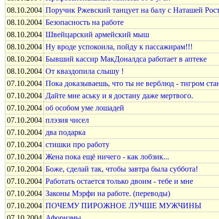
08.10.2004
Поручик Ржевский танцует на балу с Наташей Рос
08.10.2004
Безопасность на работе
08.10.2004
Швейцарский армейский мыш
08.10.2004
Ну вроде успокоила, пойду к пассажирам!!!
08.10.2004
Бывший кассир МакДоналдса работает в аптеке
08.10.2004
От кваздопила слышу !
07.10.2004
Пока доказываешь, что ты не верблюд - тигром ст
07.10.2004
Дайте мне аську и я достану даже мертвого.
07.10.2004
об особом уме лошадей
07.10.2004
плэзия чисел
07.10.2004
два подарка
07.10.2004
стишки про работу
07.10.2004
Жена пока ещё ничего - как лобзик...
07.10.2004
Боже, сделай так, чтобы завтра была суббота!
07.10.2004
Работать остается только двоим - тебе и мне
07.10.2004
Законы Мэрфи на работе. (переводы)
07.10.2004
ПОЧЕМУ ПИРОЖНОЕ ЛУЧШЕ МУЖЧИНЫ
07.10.2004
Афоризмы