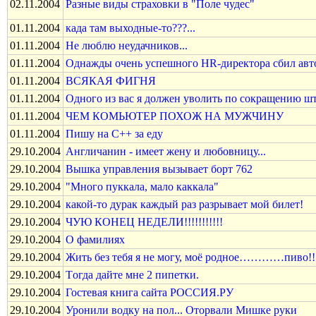
02.11.2004
Разные виды страховки в "Поле чудес"
01.11.2004
када там выходные-то???...
01.11.2004
Не люблю неудачников...
01.11.2004
Однажды очень успешного HR-директора сбил авт
01.11.2004
ВСЯКАЯ ФИГНЯ
01.11.2004
Одного из вас я должен уволить по сокращению ш
01.11.2004
ЧЕМ КОМЬЮТЕР ПОХОЖ НА МУЖЧИНУ
01.11.2004
Пишу на C++ за еду
29.10.2004
Англичанин - имеет жену и любовницу...
29.10.2004
Вышка управления вызывает борт 762
29.10.2004
"Много пуккала, мало каккала"
29.10.2004
какой-то дурак каждый раз разрывает мой билет!
29.10.2004
ЧУЮ КОНЕЦ НЕДЕЛИ!!!!!!!!!!!
29.10.2004
О фамилиях
29.10.2004
Жить без тебя я не могу, моё родное…………пиво!
29.10.2004
Tогда дайте мне 2 пипетки.
29.10.2004
Гостевая книга сайта РОССИЯ.РУ
29.10.2004
Уронили водку на пол... Оторвали Мишке руки