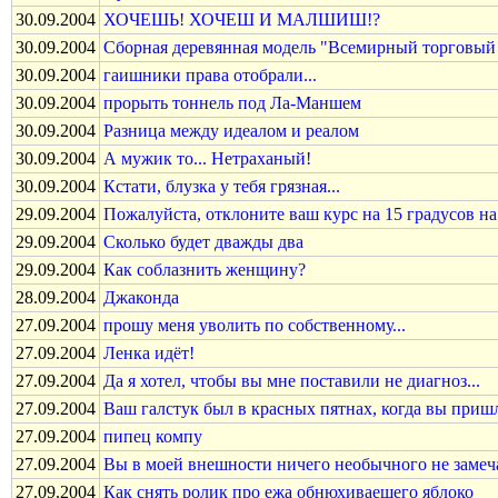
30.09.2004
ХОЧЕШЬ! ХОЧЕШ И МАЛШИШ!?
30.09.2004
Сборная деревянная модель "Всемирный торговый
30.09.2004
гаишники права отобрали...
30.09.2004
пpоpыть тоннель под Ла-Маншем
30.09.2004
Разница между идеалом и реалом
30.09.2004
А мужик то... Нетраханый!
30.09.2004
Кстати, блузка у тебя грязная...
29.09.2004
Пожалуйста, отклоните ваш курс на 15 градусов на
29.09.2004
Сколько будет дважды два
29.09.2004
Как соблазнить женщину?
28.09.2004
Джаконда
27.09.2004
прошу меня уволить по собственному...
27.09.2004
Ленка идёт!
27.09.2004
Да я хотел, чтобы вы мне поставили не диагноз...
27.09.2004
Ваш галстук был в красных пятнах, когда вы приш
27.09.2004
пипец компу
27.09.2004
Вы в моей внешности ничего необычного не замеч
27.09.2004
Как снять ролик про ежа обнюхиваещего яблоко